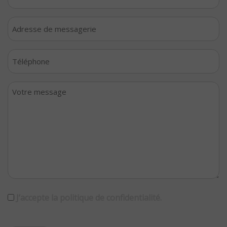
nom
*
Votre
adresse
de
Votre
messagerie
téléphone
*
*
Votre
message
*
RGPD
J’accepte la politique de confidentialité.
CAPTCHA