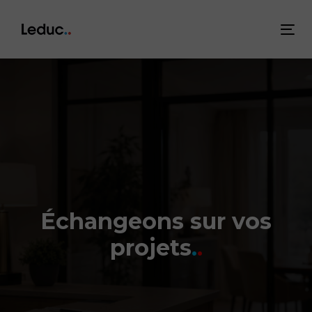
Skip
Skip
links
to
Tog
content
nav
Échangeons sur vos
projets
.
.